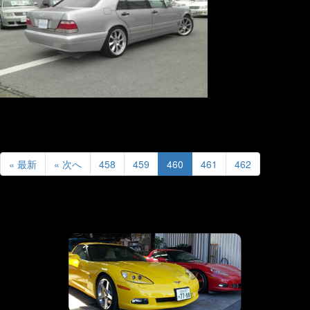
« 最新
« 次へ
458
459
460
461
462